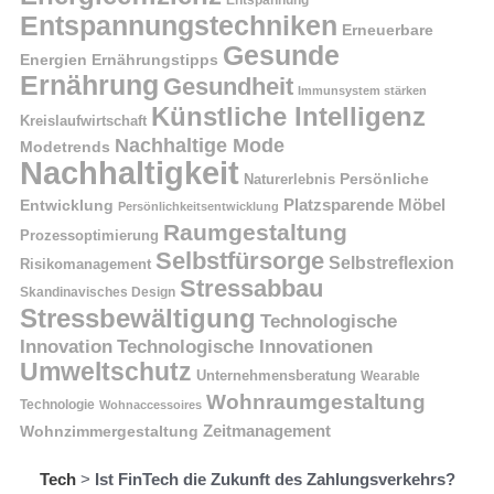
Entspannung
Entspannungstechniken
Erneuerbare
Gesunde
Energien
Ernährungstipps
Ernährung
Gesundheit
Immunsystem stärken
Künstliche Intelligenz
Kreislaufwirtschaft
Nachhaltige Mode
Modetrends
Nachhaltigkeit
Naturerlebnis
Persönliche
Platzsparende Möbel
Entwicklung
Persönlichkeitsentwicklung
Raumgestaltung
Prozessoptimierung
Selbstfürsorge
Selbstreflexion
Risikomanagement
Stressabbau
Skandinavisches Design
Stressbewältigung
Technologische
Innovation
Technologische Innovationen
Umweltschutz
Unternehmensberatung
Wearable
Wohnraumgestaltung
Technologie
Wohnaccessoires
Wohnzimmergestaltung
Zeitmanagement
Tech
>
Ist FinTech die Zukunft des Zahlungsverkehrs?