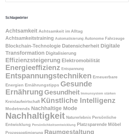
Schlagwörter
Achtsamkeit
Achtsamkeit im Alltag
Achtsamkeitstraining
Autonome Fahrzeuge
Automatisierung
Digitale
Datensicherheit
Blockchain-Technologie
Transformation
Digitalisierung
Effizienzsteigerung
Elektromobilität
Energieeffizienz
Entspannung
Entspannungstechniken
Erneuerbare
Gesunde
Energien
Ernährungstipps
Ernährung
Gesundheit
Immunsystem stärken
Künstliche Intelligenz
Kreislaufwirtschaft
Nachhaltige Mode
Modetrends
Nachhaltigkeit
Naturerlebnis
Persönliche
Platzsparende Möbel
Entwicklung
Persönlichkeitsentwicklung
Raumgestaltung
Prozessoptimierung