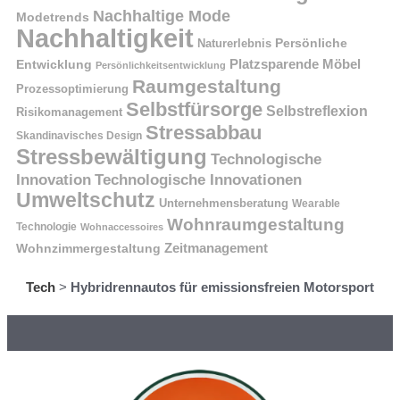
Nachhaltige Mode
Modetrends
Nachhaltigkeit
Naturerlebnis
Persönliche
Platzsparende Möbel
Entwicklung
Persönlichkeitsentwicklung
Raumgestaltung
Prozessoptimierung
Selbstfürsorge
Selbstreflexion
Risikomanagement
Stressabbau
Skandinavisches Design
Stressbewältigung
Technologische
Innovation
Technologische Innovationen
Umweltschutz
Unternehmensberatung
Wearable
Wohnraumgestaltung
Technologie
Wohnaccessoires
Wohnzimmergestaltung
Zeitmanagement
Tech
>
Hybridrennautos für emissionsfreien Motorsport