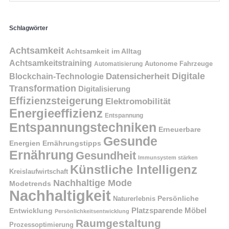
Schlagwörter
Achtsamkeit
Achtsamkeit im Alltag
Achtsamkeitstraining
Autonome Fahrzeuge
Automatisierung
Digitale
Datensicherheit
Blockchain-Technologie
Transformation
Digitalisierung
Effizienzsteigerung
Elektromobilität
Energieeffizienz
Entspannung
Entspannungstechniken
Erneuerbare
Gesunde
Energien
Ernährungstipps
Ernährung
Gesundheit
Immunsystem stärken
Künstliche Intelligenz
Kreislaufwirtschaft
Nachhaltige Mode
Modetrends
Nachhaltigkeit
Naturerlebnis
Persönliche
Platzsparende Möbel
Entwicklung
Persönlichkeitsentwicklung
Raumgestaltung
Prozessoptimierung