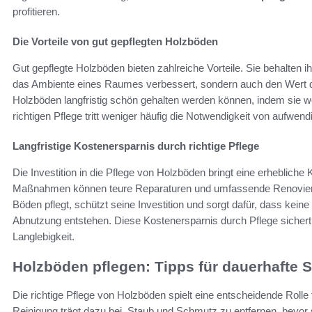
profitieren.
Die Vorteile von gut gepflegten Holzböden
Gut gepflegte Holzböden bieten zahlreiche Vorteile. Sie behalten ih
das Ambiente eines Raumes verbessert, sondern auch den Wert der I
Holzböden langfristig schön gehalten werden können, indem sie wen
richtigen Pflege tritt weniger häufig die Notwendigkeit von aufwen
Langfristige Kostenersparnis durch richtige Pflege
Die Investition in die Pflege von Holzböden bringt eine erhebliche
Maßnahmen können teure Reparaturen und umfassende Renovieru
Böden pflegt, schützt seine Investition und sorgt dafür, dass ke
Abnutzung entstehen. Diese Kostenersparnis durch Pflege sichert 
Langlebigkeit.
Holzböden pflegen: Tipps für dauerhafte 
Die richtige Pflege von Holzböden spielt eine entscheidende Roll
Reinigung trägt dazu bei, Staub und Schmutz zu entfernen, bevor si