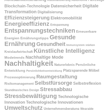
Automatisierung
Digitale
Datensicherheit
Blockchain-Technologie
Transformation
Digitalisierung
Effizienzsteigerung
Elektromobilität
Energieeffizienz
Entspannung
Entspannungstechniken
Erneuerbare
Gesunde
Energien
Ernährungstipps
Ernährung
Gesundheit
Immunsystem stärken
Künstliche Intelligenz
Kreislaufwirtschaft
Nachhaltige Mode
Modetrends
Nachhaltigkeit
Naturerlebnis
Persönliche
Platzsparende Möbel
Entwicklung
Persönlichkeitsentwicklung
Raumgestaltung
Prozessoptimierung
Selbstfürsorge
Selbstreflexion
Risikomanagement
Stressabbau
Skandinavisches Design
Stressbewältigung
Technologische
Innovation
Technologische Innovationen
Umweltschutz
Unternehmensberatung
Wearable