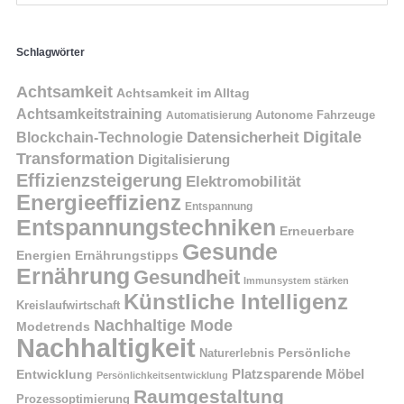
Schlagwörter
Achtsamkeit
Achtsamkeit im Alltag
Achtsamkeitstraining
Autonome Fahrzeuge
Automatisierung
Digitale
Datensicherheit
Blockchain-Technologie
Transformation
Digitalisierung
Effizienzsteigerung
Elektromobilität
Energieeffizienz
Entspannung
Entspannungstechniken
Erneuerbare
Gesunde
Energien
Ernährungstipps
Ernährung
Gesundheit
Immunsystem stärken
Künstliche Intelligenz
Kreislaufwirtschaft
Nachhaltige Mode
Modetrends
Nachhaltigkeit
Naturerlebnis
Persönliche
Platzsparende Möbel
Entwicklung
Persönlichkeitsentwicklung
Raumgestaltung
Prozessoptimierung