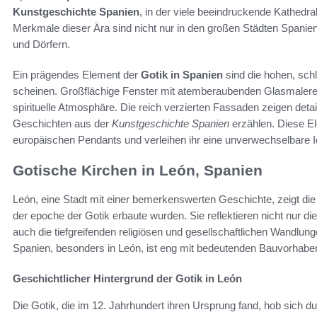
Kunstgeschichte Spanien
, in der viele beeindruckende Kathedra
Merkmale dieser Ära sind nicht nur in den großen Städten Spaniens
und Dörfern.
Ein prägendes Element der
Gotik in Spanien
sind die hohen, sch
scheinen. Großflächige Fenster mit atemberaubenden Glasmalereie
spirituelle Atmosphäre. Die reich verzierten Fassaden zeigen detai
Geschichten aus der
Kunstgeschichte Spanien
erzählen. Diese El
europäischen Pendants und verleihen ihr eine unverwechselbare Id
Gotische Kirchen in León, Spanien
León, eine Stadt mit einer bemerkenswerten Geschichte, zeigt die
der epoche der Gotik erbaute wurden. Sie reflektieren nicht nur di
auch die tiefgreifenden religiösen und gesellschaftlichen Wandlun
Spanien, besonders in León, ist eng mit bedeutenden Bauvorhabe
Geschichtlicher Hintergrund der Gotik in León
Die Gotik, die im 12. Jahrhundert ihren Ursprung fand, hob sich d