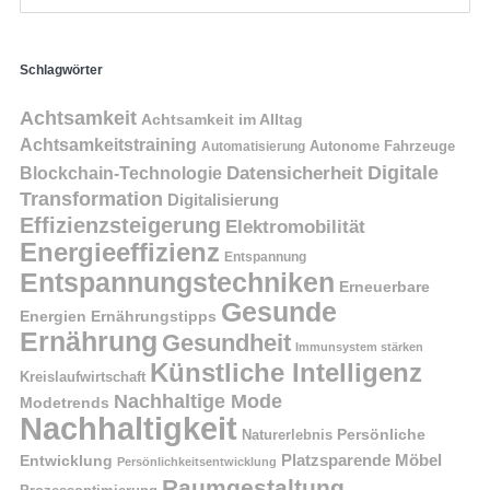
Schlagwörter
Achtsamkeit
Achtsamkeit im Alltag
Achtsamkeitstraining
Autonome Fahrzeuge
Automatisierung
Digitale
Datensicherheit
Blockchain-Technologie
Transformation
Digitalisierung
Effizienzsteigerung
Elektromobilität
Energieeffizienz
Entspannung
Entspannungstechniken
Erneuerbare
Gesunde
Energien
Ernährungstipps
Ernährung
Gesundheit
Immunsystem stärken
Künstliche Intelligenz
Kreislaufwirtschaft
Nachhaltige Mode
Modetrends
Nachhaltigkeit
Naturerlebnis
Persönliche
Platzsparende Möbel
Entwicklung
Persönlichkeitsentwicklung
Raumgestaltung