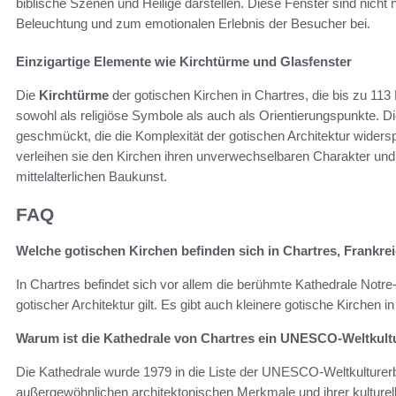
biblische Szenen und Heilige darstellen. Diese Fenster sind nicht 
Beleuchtung und zum emotionalen Erlebnis der Besucher bei.
Einzigartige Elemente wie Kirchtürme und Glasfenster
Die
Kirchtürme
der gotischen Kirchen in Chartres, die bis zu 113
sowohl als religiöse Symbole als auch als Orientierungspunkte. D
geschmückt, die die Komplexität der gotischen Architektur wider
verleihen sie den Kirchen ihren unverwechselbaren Charakter un
mittelalterlichen Baukunst.
FAQ
Welche gotischen Kirchen befinden sich in Chartres, Frankre
In Chartres befindet sich vor allem die berühmte Kathedrale Notr
gotischer Architektur gilt. Es gibt auch kleinere gotische Kirchen
Warum ist die Kathedrale von Chartres ein UNESCO-Weltkult
Die Kathedrale wurde 1979 in die Liste der UNESCO-Weltkulturer
außergewöhnlichen architektonischen Merkmale und ihrer kulturell