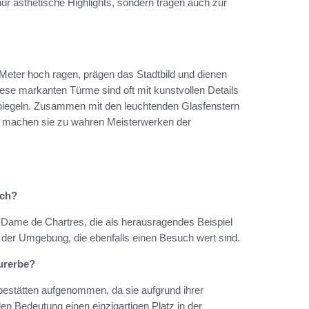
nur ästhetische Highlights, sondern tragen auch zur
 Meter hoch ragen, prägen das Stadtbild und dienen
iese markanten Türme sind oft mit kunstvollen Details
spiegeln. Zusammen mit den leuchtenden Glasfenstern
d machen sie zu wahren Meisterwerken der
ich?
e-Dame de Chartres, die als herausragendes Beispiel
 in der Umgebung, die ebenfalls einen Besuch wert sind.
urerbe?
bestätten aufgenommen, da sie aufgrund ihrer
en Bedeutung einen einzigartigen Platz in der