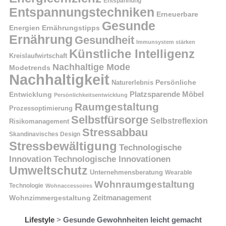
Entspannung
Entspannungstechniken
Erneuerbare
Gesunde
Energien
Ernährungstipps
Ernährung
Gesundheit
Immunsystem stärken
Künstliche Intelligenz
Kreislaufwirtschaft
Nachhaltige Mode
Modetrends
Nachhaltigkeit
Naturerlebnis
Persönliche
Platzsparende Möbel
Entwicklung
Persönlichkeitsentwicklung
Raumgestaltung
Prozessoptimierung
Selbstfürsorge
Selbstreflexion
Risikomanagement
Stressabbau
Skandinavisches Design
Stressbewältigung
Technologische
Innovation
Technologische Innovationen
Umweltschutz
Unternehmensberatung
Wearable
Wohnraumgestaltung
Technologie
Wohnaccessoires
Wohnzimmergestaltung
Zeitmanagement
Lifestyle
>
Gesunde Gewohnheiten leicht gemacht