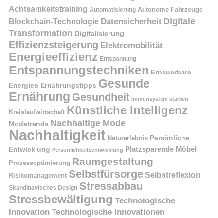
Achtsamkeitstraining
Autonome Fahrzeuge
Automatisierung
Digitale
Datensicherheit
Blockchain-Technologie
Transformation
Digitalisierung
Effizienzsteigerung
Elektromobilität
Energieeffizienz
Entspannung
Entspannungstechniken
Erneuerbare
Gesunde
Energien
Ernährungstipps
Ernährung
Gesundheit
Immunsystem stärken
Künstliche Intelligenz
Kreislaufwirtschaft
Nachhaltige Mode
Modetrends
Nachhaltigkeit
Naturerlebnis
Persönliche
Platzsparende Möbel
Entwicklung
Persönlichkeitsentwicklung
Raumgestaltung
Prozessoptimierung
Selbstfürsorge
Selbstreflexion
Risikomanagement
Stressabbau
Skandinavisches Design
Stressbewältigung
Technologische
Innovation
Technologische Innovationen