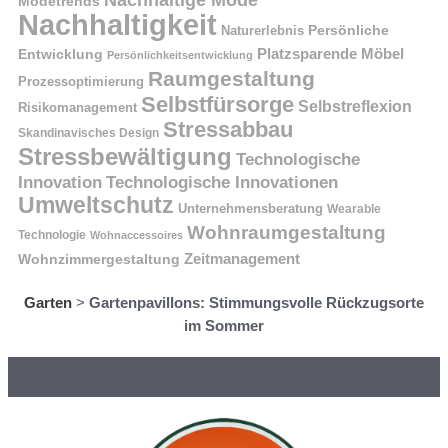
Nachhaltige Mode
Modetrends
Nachhaltigkeit
Naturerlebnis
Persönliche
Platzsparende Möbel
Entwicklung
Persönlichkeitsentwicklung
Raumgestaltung
Prozessoptimierung
Selbstfürsorge
Selbstreflexion
Risikomanagement
Stressabbau
Skandinavisches Design
Stressbewältigung
Technologische
Innovation
Technologische Innovationen
Umweltschutz
Unternehmensberatung
Wearable
Wohnraumgestaltung
Technologie
Wohnaccessoires
Wohnzimmergestaltung
Zeitmanagement
Garten
>
Gartenpavillons: Stimmungsvolle Rückzugsorte
im Sommer