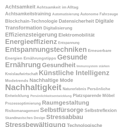
Achtsamkeit
Achtsamkeit im Alltag
Achtsamkeitstraining
Autonome Fahrzeuge
Automatisierung
Digitale
Datensicherheit
Blockchain-Technologie
Transformation
Digitalisierung
Effizienzsteigerung
Elektromobilität
Energieeffizienz
Entspannung
Entspannungstechniken
Erneuerbare
Gesunde
Energien
Ernährungstipps
Ernährung
Gesundheit
Immunsystem stärken
Künstliche Intelligenz
Kreislaufwirtschaft
Nachhaltige Mode
Modetrends
Nachhaltigkeit
Naturerlebnis
Persönliche
Platzsparende Möbel
Entwicklung
Persönlichkeitsentwicklung
Raumgestaltung
Prozessoptimierung
Selbstfürsorge
Selbstreflexion
Risikomanagement
Stressabbau
Skandinavisches Design
Stressbewältigung
Technologische