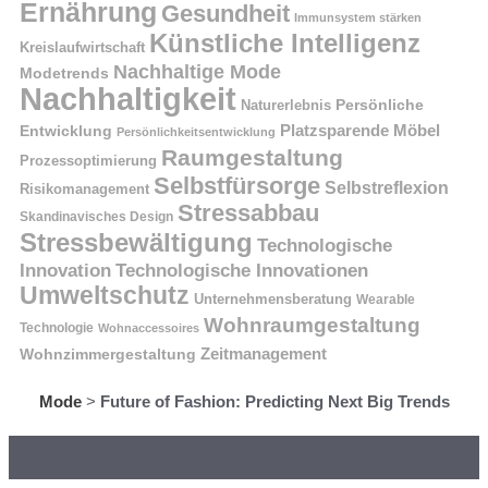
Ernährung
Gesundheit
Immunsystem stärken
Künstliche Intelligenz
Kreislaufwirtschaft
Nachhaltige Mode
Modetrends
Nachhaltigkeit
Naturerlebnis
Persönliche
Platzsparende Möbel
Entwicklung
Persönlichkeitsentwicklung
Raumgestaltung
Prozessoptimierung
Selbstfürsorge
Selbstreflexion
Risikomanagement
Stressabbau
Skandinavisches Design
Stressbewältigung
Technologische
Innovation
Technologische Innovationen
Umweltschutz
Unternehmensberatung
Wearable
Wohnraumgestaltung
Technologie
Wohnaccessoires
Wohnzimmergestaltung
Zeitmanagement
Mode
>
Future of Fashion: Predicting Next Big Trends