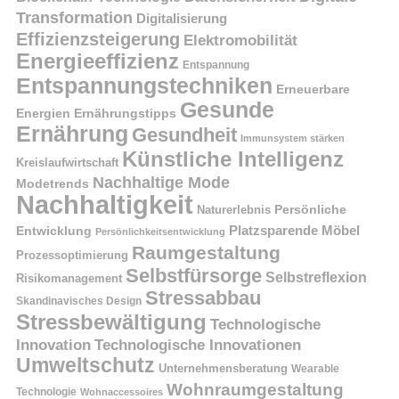
Transformation
Digitalisierung
Effizienzsteigerung
Elektromobilität
Energieeffizienz
Entspannung
Entspannungstechniken
Erneuerbare
Gesunde
Energien
Ernährungstipps
Ernährung
Gesundheit
Immunsystem stärken
Künstliche Intelligenz
Kreislaufwirtschaft
Nachhaltige Mode
Modetrends
Nachhaltigkeit
Naturerlebnis
Persönliche
Platzsparende Möbel
Entwicklung
Persönlichkeitsentwicklung
Raumgestaltung
Prozessoptimierung
Selbstfürsorge
Selbstreflexion
Risikomanagement
Stressabbau
Skandinavisches Design
Stressbewältigung
Technologische
Innovation
Technologische Innovationen
Umweltschutz
Unternehmensberatung
Wearable
Wohnraumgestaltung
Technologie
Wohnaccessoires