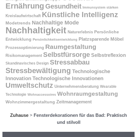
Ernährung
Gesundheit
Immunsystem stärken
Künstliche Intelligenz
Kreislaufwirtschaft
Nachhaltige Mode
Modetrends
Nachhaltigkeit
Naturerlebnis
Persönliche
Platzsparende Möbel
Entwicklung
Persönlichkeitsentwicklung
Raumgestaltung
Prozessoptimierung
Selbstfürsorge
Selbstreflexion
Risikomanagement
Stressabbau
Skandinavisches Design
Stressbewältigung
Technologische
Innovation
Technologische Innovationen
Umweltschutz
Unternehmensberatung
Wearable
Wohnraumgestaltung
Technologie
Wohnaccessoires
Wohnzimmergestaltung
Zeitmanagement
Zuhause
>
Fensterdekorationen für das Bad: Praktisch
und stilvoll