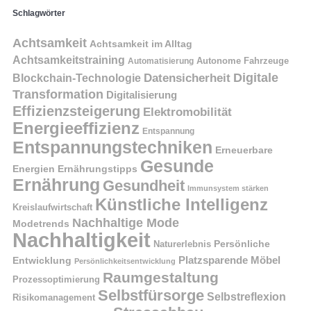
Schlagwörter
Achtsamkeit
Achtsamkeit im Alltag
Achtsamkeitstraining
Autonome Fahrzeuge
Automatisierung
Digitale
Datensicherheit
Blockchain-Technologie
Transformation
Digitalisierung
Effizienzsteigerung
Elektromobilität
Energieeffizienz
Entspannung
Entspannungstechniken
Erneuerbare
Gesunde
Energien
Ernährungstipps
Ernährung
Gesundheit
Immunsystem stärken
Künstliche Intelligenz
Kreislaufwirtschaft
Nachhaltige Mode
Modetrends
Nachhaltigkeit
Naturerlebnis
Persönliche
Platzsparende Möbel
Entwicklung
Persönlichkeitsentwicklung
Raumgestaltung
Prozessoptimierung
Selbstfürsorge
Selbstreflexion
Risikomanagement