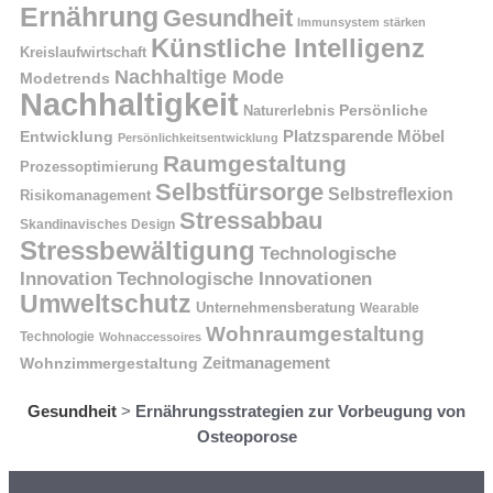
Ernährung
Gesundheit
Immunsystem stärken
Künstliche Intelligenz
Kreislaufwirtschaft
Nachhaltige Mode
Modetrends
Nachhaltigkeit
Naturerlebnis
Persönliche
Platzsparende Möbel
Entwicklung
Persönlichkeitsentwicklung
Raumgestaltung
Prozessoptimierung
Selbstfürsorge
Selbstreflexion
Risikomanagement
Stressabbau
Skandinavisches Design
Stressbewältigung
Technologische
Innovation
Technologische Innovationen
Umweltschutz
Unternehmensberatung
Wearable
Wohnraumgestaltung
Technologie
Wohnaccessoires
Wohnzimmergestaltung
Zeitmanagement
Gesundheit
>
Ernährungsstrategien zur Vorbeugung von
Osteoporose