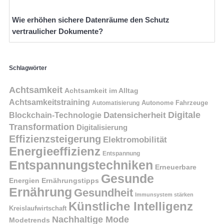
Wie erhöhen sichere Datenräume den Schutz
vertraulicher Dokumente?
Schlagwörter
Achtsamkeit
Achtsamkeit im Alltag
Achtsamkeitstraining
Autonome Fahrzeuge
Automatisierung
Digitale
Datensicherheit
Blockchain-Technologie
Transformation
Digitalisierung
Effizienzsteigerung
Elektromobilität
Energieeffizienz
Entspannung
Entspannungstechniken
Erneuerbare
Gesunde
Energien
Ernährungstipps
Ernährung
Gesundheit
Immunsystem stärken
Künstliche Intelligenz
Kreislaufwirtschaft
Nachhaltige Mode
Modetrends