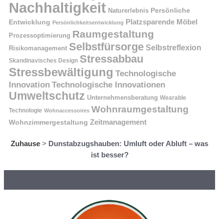
Nachhaltigkeit
Naturerlebnis
Persönliche
Platzsparende Möbel
Entwicklung
Persönlichkeitsentwicklung
Raumgestaltung
Prozessoptimierung
Selbstfürsorge
Selbstreflexion
Risikomanagement
Stressabbau
Skandinavisches Design
Stressbewältigung
Technologische
Innovation
Technologische Innovationen
Umweltschutz
Unternehmensberatung
Wearable
Wohnraumgestaltung
Technologie
Wohnaccessoires
Wohnzimmergestaltung
Zeitmanagement
Zuhause
>
Dunstabzugshauben: Umluft oder Abluft – was
ist besser?