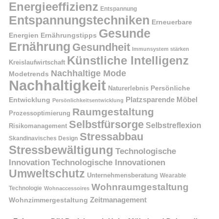
Energieeffizienz
Entspannung
Entspannungstechniken
Erneuerbare
Gesunde
Energien
Ernährungstipps
Ernährung
Gesundheit
Immunsystem stärken
Künstliche Intelligenz
Kreislaufwirtschaft
Nachhaltige Mode
Modetrends
Nachhaltigkeit
Naturerlebnis
Persönliche
Platzsparende Möbel
Entwicklung
Persönlichkeitsentwicklung
Raumgestaltung
Prozessoptimierung
Selbstfürsorge
Selbstreflexion
Risikomanagement
Stressabbau
Skandinavisches Design
Stressbewältigung
Technologische
Innovation
Technologische Innovationen
Umweltschutz
Unternehmensberatung
Wearable
Wohnraumgestaltung
Technologie
Wohnaccessoires
Wohnzimmergestaltung
Zeitmanagement