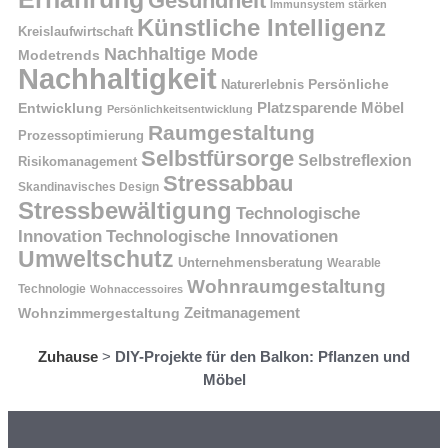
Gesundheit
Immunsystem stärken
Künstliche Intelligenz
Kreislaufwirtschaft
Nachhaltige Mode
Modetrends
Nachhaltigkeit
Naturerlebnis
Persönliche
Platzsparende Möbel
Entwicklung
Persönlichkeitsentwicklung
Raumgestaltung
Prozessoptimierung
Selbstfürsorge
Selbstreflexion
Risikomanagement
Stressabbau
Skandinavisches Design
Stressbewältigung
Technologische
Innovation
Technologische Innovationen
Umweltschutz
Unternehmensberatung
Wearable
Wohnraumgestaltung
Technologie
Wohnaccessoires
Wohnzimmergestaltung
Zeitmanagement
Zuhause
>
DIY-Projekte für den Balkon: Pflanzen und
Möbel