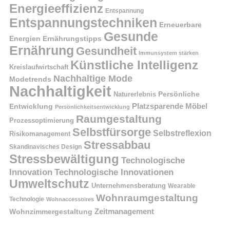
Energieeffizienz
Entspannung
Entspannungstechniken
Erneuerbare
Gesunde
Energien
Ernährungstipps
Ernährung
Gesundheit
Immunsystem stärken
Künstliche Intelligenz
Kreislaufwirtschaft
Nachhaltige Mode
Modetrends
Nachhaltigkeit
Naturerlebnis
Persönliche
Platzsparende Möbel
Entwicklung
Persönlichkeitsentwicklung
Raumgestaltung
Prozessoptimierung
Selbstfürsorge
Selbstreflexion
Risikomanagement
Stressabbau
Skandinavisches Design
Stressbewältigung
Technologische
Innovation
Technologische Innovationen
Umweltschutz
Unternehmensberatung
Wearable
Wohnraumgestaltung
Technologie
Wohnaccessoires
Wohnzimmergestaltung
Zeitmanagement