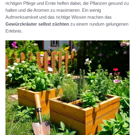
richtigen Pflege und Ernte helfen dabei, die Pflanzen gesund zu
halten und die Aromen zu maximieren. Ein wenig
Aufmerksamkeit und das richtige Wissen machen das
Gewürzkräuter selbst züchten
zu einem rundum gelungenen
Erlebnis.