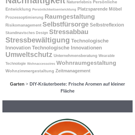
Nachhaltigkeit
Naturerlebnis
Persönliche
Platzsparende Möbel
Entwicklung
Persönlichkeitsentwicklung
Raumgestaltung
Prozessoptimierung
Selbstfürsorge
Selbstreflexion
Risikomanagement
Stressabbau
Skandinavisches Design
Stressbewältigung
Technologische
Innovation
Technologische Innovationen
Umweltschutz
Unternehmensberatung
Wearable
Wohnraumgestaltung
Technologie
Wohnaccessoires
Wohnzimmergestaltung
Zeitmanagement
Garten
>
DIY-Kräuterbeete: Frische Aromen auf kleiner
Fläche