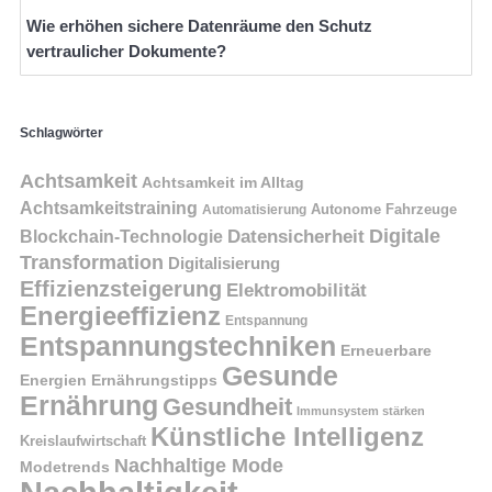
Wie erhöhen sichere Datenräume den Schutz
vertraulicher Dokumente?
Schlagwörter
Achtsamkeit
Achtsamkeit im Alltag
Achtsamkeitstraining
Autonome Fahrzeuge
Automatisierung
Digitale
Datensicherheit
Blockchain-Technologie
Transformation
Digitalisierung
Effizienzsteigerung
Elektromobilität
Energieeffizienz
Entspannung
Entspannungstechniken
Erneuerbare
Gesunde
Energien
Ernährungstipps
Ernährung
Gesundheit
Immunsystem stärken
Künstliche Intelligenz
Kreislaufwirtschaft
Nachhaltige Mode
Modetrends