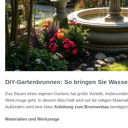
DIY-Gartenbrunnen: So bringen Sie Wasse
Das Bauen eines eigenen Gartens hat große Vorteile, insbesonder
Werkzeuge geht. In diesem Abschnitt wird auf die nötigen Materia
Außerdem wird eine klare
Anleitung zum Brunnenbau
bereitges
Materialien und Werkzeuge