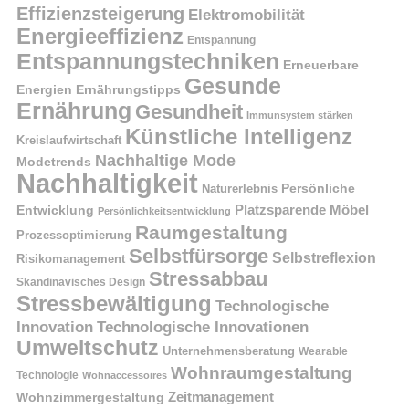
Effizienzsteigerung
Elektromobilität
Energieeffizienz
Entspannung
Entspannungstechniken
Erneuerbare
Gesunde
Energien
Ernährungstipps
Ernährung
Gesundheit
Immunsystem stärken
Künstliche Intelligenz
Kreislaufwirtschaft
Nachhaltige Mode
Modetrends
Nachhaltigkeit
Naturerlebnis
Persönliche
Platzsparende Möbel
Entwicklung
Persönlichkeitsentwicklung
Raumgestaltung
Prozessoptimierung
Selbstfürsorge
Selbstreflexion
Risikomanagement
Stressabbau
Skandinavisches Design
Stressbewältigung
Technologische
Innovation
Technologische Innovationen
Umweltschutz
Unternehmensberatung
Wearable
Wohnraumgestaltung
Technologie
Wohnaccessoires
Wohnzimmergestaltung
Zeitmanagement