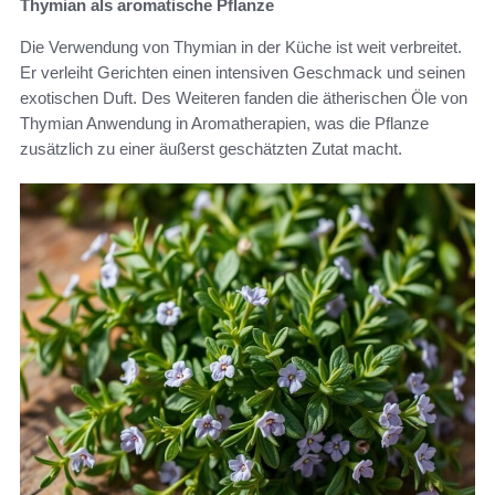
Thymian als aromatische Pflanze
Die Verwendung von Thymian in der Küche ist weit verbreitet.
Er verleiht Gerichten einen intensiven Geschmack und seinen
exotischen Duft. Des Weiteren fanden die ätherischen Öle von
Thymian Anwendung in Aromatherapien, was die Pflanze
zusätzlich zu einer äußerst geschätzten Zutat macht.