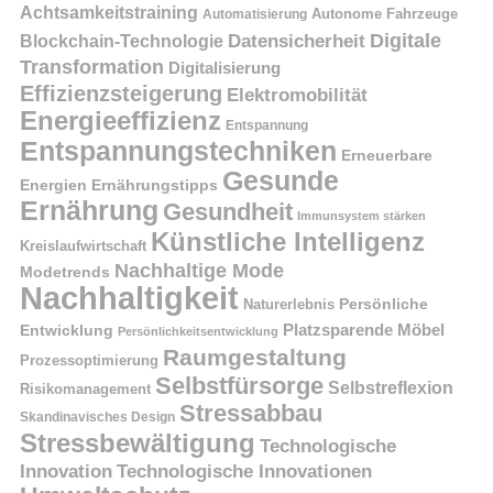
Achtsamkeitstraining
Autonome Fahrzeuge
Automatisierung
Digitale
Datensicherheit
Blockchain-Technologie
Transformation
Digitalisierung
Effizienzsteigerung
Elektromobilität
Energieeffizienz
Entspannung
Entspannungstechniken
Erneuerbare
Gesunde
Energien
Ernährungstipps
Ernährung
Gesundheit
Immunsystem stärken
Künstliche Intelligenz
Kreislaufwirtschaft
Nachhaltige Mode
Modetrends
Nachhaltigkeit
Naturerlebnis
Persönliche
Platzsparende Möbel
Entwicklung
Persönlichkeitsentwicklung
Raumgestaltung
Prozessoptimierung
Selbstfürsorge
Selbstreflexion
Risikomanagement
Stressabbau
Skandinavisches Design
Stressbewältigung
Technologische
Innovation
Technologische Innovationen