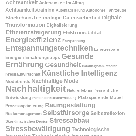
Achtsamkeit
Achtsamkeit im Alltag
Achtsamkeitstraining
Autonome Fahrzeuge
Automatisierung
Digitale
Datensicherheit
Blockchain-Technologie
Transformation
Digitalisierung
Effizienzsteigerung
Elektromobilität
Energieeffizienz
Entspannung
Entspannungstechniken
Erneuerbare
Gesunde
Energien
Ernährungstipps
Ernährung
Gesundheit
Immunsystem stärken
Künstliche Intelligenz
Kreislaufwirtschaft
Nachhaltige Mode
Modetrends
Nachhaltigkeit
Naturerlebnis
Persönliche
Platzsparende Möbel
Entwicklung
Persönlichkeitsentwicklung
Raumgestaltung
Prozessoptimierung
Selbstfürsorge
Selbstreflexion
Risikomanagement
Stressabbau
Skandinavisches Design
Stressbewältigung
Technologische