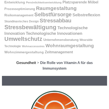
Platzsparende Möbel
Entwicklung
Persönlichkeitsentwicklung
Raumgestaltung
Prozessoptimierung
Selbstfürsorge
Selbstreflexion
Risikomanagement
Stressabbau
Skandinavisches Design
Stressbewältigung
Technologische
Innovation
Technologische Innovationen
Umweltschutz
Unternehmensberatung
Wearable
Wohnraumgestaltung
Technologie
Wohnaccessoires
Wohnzimmergestaltung
Zeitmanagement
Gesundheit
>
Die Rolle von Vitamin A für das
Immunsystem