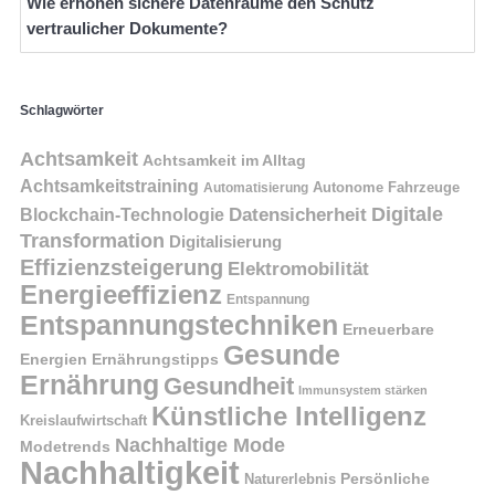
Wie erhöhen sichere Datenräume den Schutz
vertraulicher Dokumente?
Schlagwörter
Achtsamkeit
Achtsamkeit im Alltag
Achtsamkeitstraining
Autonome Fahrzeuge
Automatisierung
Digitale
Datensicherheit
Blockchain-Technologie
Transformation
Digitalisierung
Effizienzsteigerung
Elektromobilität
Energieeffizienz
Entspannung
Entspannungstechniken
Erneuerbare
Gesunde
Energien
Ernährungstipps
Ernährung
Gesundheit
Immunsystem stärken
Künstliche Intelligenz
Kreislaufwirtschaft
Nachhaltige Mode
Modetrends
Nachhaltigkeit
Naturerlebnis
Persönliche