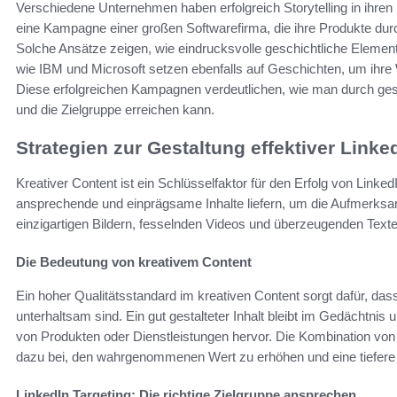
Verschiedene Unternehmen haben erfolgreich Storytelling in ihren L
eine Kampagne einer großen Softwarefirma, die ihre Produkte du
Solche Ansätze zeigen, wie eindrucksvolle geschichtliche Eleme
wie IBM und Microsoft setzen ebenfalls auf Geschichten, um ihre
Diese erfolgreichen Kampagnen verdeutlichen, wie man durch ge
und die Zielgruppe erreichen kann.
Strategien zur Gestaltung effektiver Link
Kreativer Content ist ein Schlüsselfaktor für den Erfolg von Li
ansprechende und einprägsame Inhalte liefern, um die Aufmerksam
einzigartigen Bildern, fesselnden Videos und überzeugenden Texten 
Die Bedeutung von kreativem Content
Ein hoher Qualitätsstandard im kreativen Content sorgt dafür, da
unterhaltsam sind. Ein gut gestalteter Inhalt bleibt im Gedächtnis 
von Produkten oder Dienstleistungen hervor. Die Kombination von k
dazu bei, den wahrgenommenen Wert zu erhöhen und eine tiefere V
LinkedIn Targeting: Die richtige Zielgruppe ansprechen