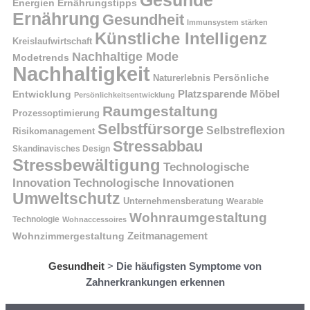
Gesunde
Energien
Ernährungstipps
Ernährung
Gesundheit
Immunsystem stärken
Künstliche Intelligenz
Kreislaufwirtschaft
Nachhaltige Mode
Modetrends
Nachhaltigkeit
Naturerlebnis
Persönliche
Platzsparende Möbel
Entwicklung
Persönlichkeitsentwicklung
Raumgestaltung
Prozessoptimierung
Selbstfürsorge
Selbstreflexion
Risikomanagement
Stressabbau
Skandinavisches Design
Stressbewältigung
Technologische
Innovation
Technologische Innovationen
Umweltschutz
Unternehmensberatung
Wearable
Wohnraumgestaltung
Technologie
Wohnaccessoires
Wohnzimmergestaltung
Zeitmanagement
Gesundheit
>
Die häufigsten Symptome von
Zahnerkrankungen erkennen