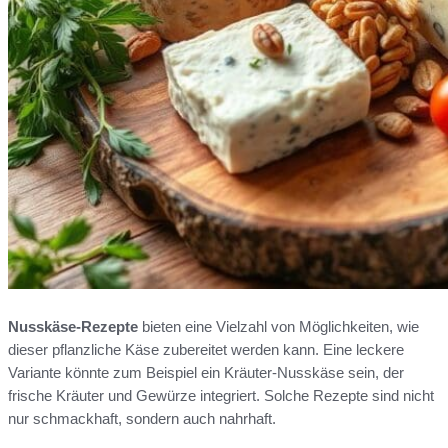
Nusskäse-Rezepte
bieten eine Vielzahl von Möglichkeiten, wie
dieser pflanzliche Käse zubereitet werden kann. Eine leckere
Variante könnte zum Beispiel ein Kräuter-Nusskäse sein, der
frische Kräuter und Gewürze integriert. Solche Rezepte sind nicht
nur schmackhaft, sondern auch nahrhaft.