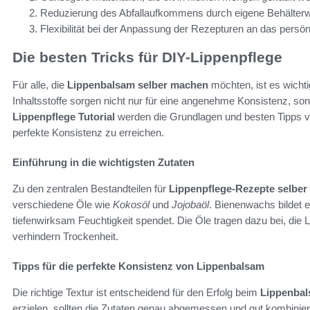
Reduzierung des Abfallaufkommens durch eigene Behälterw
Flexibilität bei der Anpassung der Rezepturen an das persön
Die besten Tricks für DIY-Lippenpflege
Für alle, die
Lippenbalsam selber machen
möchten, ist es wicht
Inhaltsstoffe sorgen nicht nur für eine angenehme Konsistenz, sond
Lippenpflege Tutorial
werden die Grundlagen und besten Tipps ve
perfekte Konsistenz zu erreichen.
Einführung in die wichtigsten Zutaten
Zu den zentralen Bestandteilen für
Lippenpflege-Rezepte selbe
verschiedene Öle wie
Kokosöl
und
Jojobaöl
. Bienenwachs bildet 
tiefenwirksam Feuchtigkeit spendet. Die Öle tragen dazu bei, die
verhindern Trockenheit.
Tipps für die perfekte Konsistenz von Lippenbalsam
Die richtige Textur ist entscheidend für den Erfolg beim
Lippenbal
erzielen, sollten die Zutaten genau abgemessen und gut kombinier