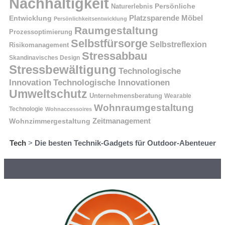
Nachhaltigkeit
Naturerlebnis
Persönliche
Platzsparende Möbel
Entwicklung
Persönlichkeitsentwicklung
Raumgestaltung
Prozessoptimierung
Selbstfürsorge
Selbstreflexion
Risikomanagement
Stressabbau
Skandinavisches Design
Stressbewältigung
Technologische
Innovation
Technologische Innovationen
Umweltschutz
Unternehmensberatung
Wearable
Wohnraumgestaltung
Technologie
Wohnaccessoires
Wohnzimmergestaltung
Zeitmanagement
Tech
>
Die besten Technik-Gadgets für Outdoor-Abenteuer