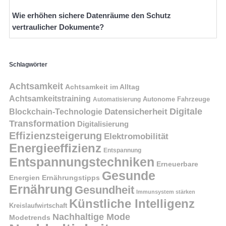
Wie erhöhen sichere Datenräume den Schutz
vertraulicher Dokumente?
Schlagwörter
Achtsamkeit
Achtsamkeit im Alltag
Achtsamkeitstraining
Autonome Fahrzeuge
Automatisierung
Digitale
Datensicherheit
Blockchain-Technologie
Transformation
Digitalisierung
Effizienzsteigerung
Elektromobilität
Energieeffizienz
Entspannung
Entspannungstechniken
Erneuerbare
Gesunde
Energien
Ernährungstipps
Ernährung
Gesundheit
Immunsystem stärken
Künstliche Intelligenz
Kreislaufwirtschaft
Nachhaltige Mode
Modetrends