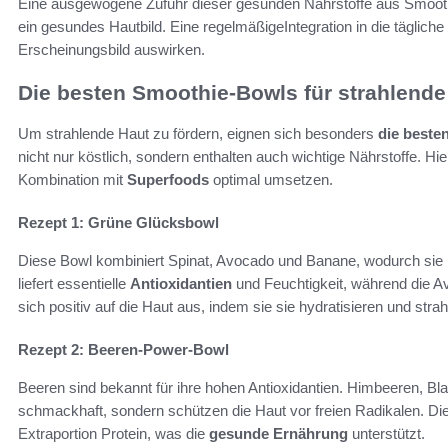
Eine ausgewogene Zufuhr dieser gesunden Nährstoffe aus Smoothi
ein gesundes Hautbild. Eine regelmäßigeIntegration in die täglich
Erscheinungsbild auswirken.
Die besten Smoothie-Bowls für strahlende
Um strahlende Haut zu fördern, eignen sich besonders
die beste
nicht nur köstlich, sondern enthalten auch wichtige Nährstoffe. Hie
Kombination mit
Superfoods
optimal umsetzen.
Rezept 1: Grüne Glücksbowl
Diese Bowl kombiniert Spinat, Avocado und Banane, wodurch sie re
liefert essentielle
Antioxidantien
und Feuchtigkeit, während die A
sich positiv auf die Haut aus, indem sie sie hydratisieren und stra
Rezept 2: Beeren-Power-Bowl
Beeren sind bekannt für ihre hohen Antioxidantien. Himbeeren, B
schmackhaft, sondern schützen die Haut vor freien Radikalen. Di
Extraportion Protein, was die
gesunde Ernährung
unterstützt.