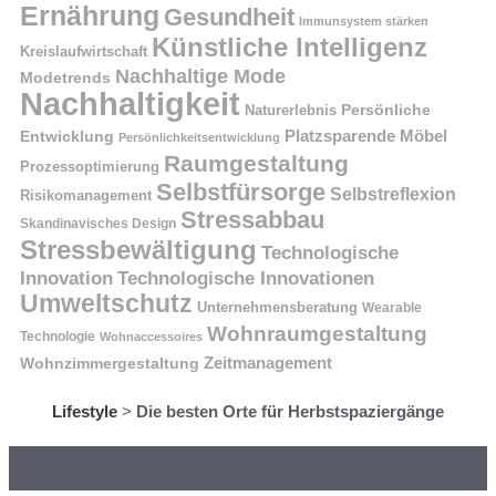
Ernährung
Gesundheit
Immunsystem stärken
Künstliche Intelligenz
Kreislaufwirtschaft
Nachhaltige Mode
Modetrends
Nachhaltigkeit
Naturerlebnis
Persönliche
Platzsparende Möbel
Entwicklung
Persönlichkeitsentwicklung
Raumgestaltung
Prozessoptimierung
Selbstfürsorge
Selbstreflexion
Risikomanagement
Stressabbau
Skandinavisches Design
Stressbewältigung
Technologische
Innovation
Technologische Innovationen
Umweltschutz
Unternehmensberatung
Wearable
Wohnraumgestaltung
Technologie
Wohnaccessoires
Wohnzimmergestaltung
Zeitmanagement
Lifestyle
>
Die besten Orte für Herbstspaziergänge