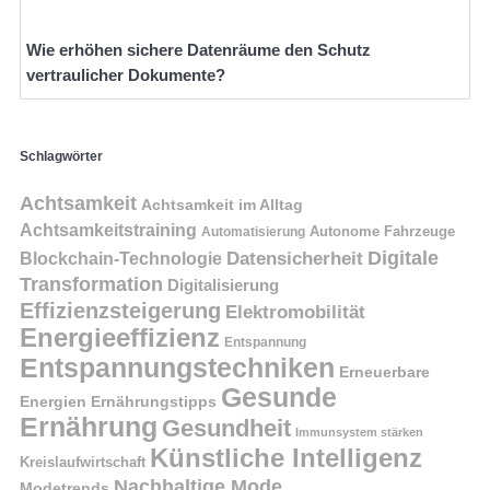
Wie erhöhen sichere Datenräume den Schutz
vertraulicher Dokumente?
Schlagwörter
Achtsamkeit
Achtsamkeit im Alltag
Achtsamkeitstraining
Autonome Fahrzeuge
Automatisierung
Digitale
Datensicherheit
Blockchain-Technologie
Transformation
Digitalisierung
Effizienzsteigerung
Elektromobilität
Energieeffizienz
Entspannung
Entspannungstechniken
Erneuerbare
Gesunde
Energien
Ernährungstipps
Ernährung
Gesundheit
Immunsystem stärken
Künstliche Intelligenz
Kreislaufwirtschaft
Nachhaltige Mode
Modetrends