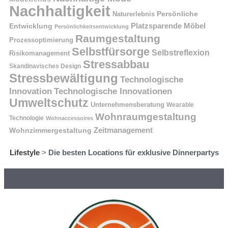
Nachhaltigkeit
Naturerlebnis
Persönliche
Platzsparende Möbel
Entwicklung
Persönlichkeitsentwicklung
Raumgestaltung
Prozessoptimierung
Selbstfürsorge
Selbstreflexion
Risikomanagement
Stressabbau
Skandinavisches Design
Stressbewältigung
Technologische
Innovation
Technologische Innovationen
Umweltschutz
Unternehmensberatung
Wearable
Wohnraumgestaltung
Technologie
Wohnaccessoires
Wohnzimmergestaltung
Zeitmanagement
Lifestyle
>
Die besten Locations für exklusive Dinnerpartys