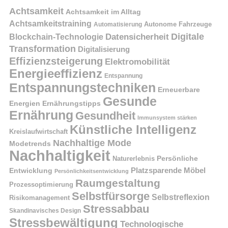
Achtsamkeit
Achtsamkeit im Alltag
Achtsamkeitstraining
Autonome Fahrzeuge
Automatisierung
Digitale
Datensicherheit
Blockchain-Technologie
Transformation
Digitalisierung
Effizienzsteigerung
Elektromobilität
Energieeffizienz
Entspannung
Entspannungstechniken
Erneuerbare
Gesunde
Energien
Ernährungstipps
Ernährung
Gesundheit
Immunsystem stärken
Künstliche Intelligenz
Kreislaufwirtschaft
Nachhaltige Mode
Modetrends
Nachhaltigkeit
Naturerlebnis
Persönliche
Platzsparende Möbel
Entwicklung
Persönlichkeitsentwicklung
Raumgestaltung
Prozessoptimierung
Selbstfürsorge
Selbstreflexion
Risikomanagement
Stressabbau
Skandinavisches Design
Stressbewältigung
Technologische