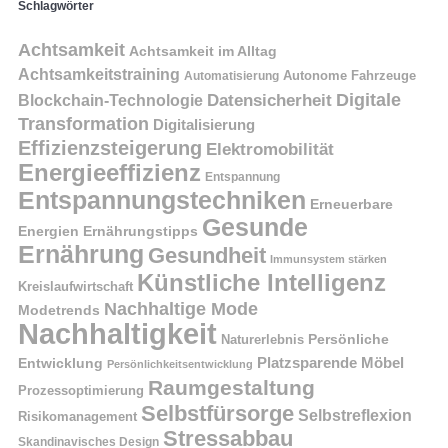
Schlagwörter
Achtsamkeit
Achtsamkeit im Alltag
Achtsamkeitstraining
Autonome Fahrzeuge
Automatisierung
Digitale
Datensicherheit
Blockchain-Technologie
Transformation
Digitalisierung
Effizienzsteigerung
Elektromobilität
Energieeffizienz
Entspannung
Entspannungstechniken
Erneuerbare
Gesunde
Energien
Ernährungstipps
Ernährung
Gesundheit
Immunsystem stärken
Künstliche Intelligenz
Kreislaufwirtschaft
Nachhaltige Mode
Modetrends
Nachhaltigkeit
Naturerlebnis
Persönliche
Platzsparende Möbel
Entwicklung
Persönlichkeitsentwicklung
Raumgestaltung
Prozessoptimierung
Selbstfürsorge
Selbstreflexion
Risikomanagement
Stressabbau
Skandinavisches Design