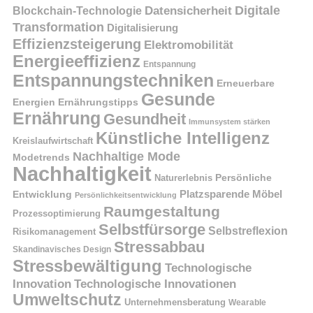
Digitale
Datensicherheit
Blockchain-Technologie
Transformation
Digitalisierung
Effizienzsteigerung
Elektromobilität
Energieeffizienz
Entspannung
Entspannungstechniken
Erneuerbare
Gesunde
Energien
Ernährungstipps
Ernährung
Gesundheit
Immunsystem stärken
Künstliche Intelligenz
Kreislaufwirtschaft
Nachhaltige Mode
Modetrends
Nachhaltigkeit
Naturerlebnis
Persönliche
Platzsparende Möbel
Entwicklung
Persönlichkeitsentwicklung
Raumgestaltung
Prozessoptimierung
Selbstfürsorge
Selbstreflexion
Risikomanagement
Stressabbau
Skandinavisches Design
Stressbewältigung
Technologische
Innovation
Technologische Innovationen
Umweltschutz
Unternehmensberatung
Wearable