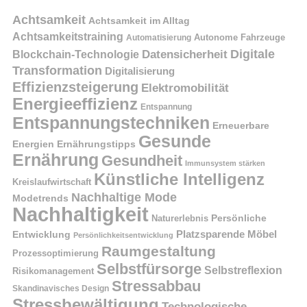
Achtsamkeit
Achtsamkeit im Alltag
Achtsamkeitstraining
Autonome Fahrzeuge
Automatisierung
Digitale
Datensicherheit
Blockchain-Technologie
Transformation
Digitalisierung
Effizienzsteigerung
Elektromobilität
Energieeffizienz
Entspannung
Entspannungstechniken
Erneuerbare
Gesunde
Energien
Ernährungstipps
Ernährung
Gesundheit
Immunsystem stärken
Künstliche Intelligenz
Kreislaufwirtschaft
Nachhaltige Mode
Modetrends
Nachhaltigkeit
Naturerlebnis
Persönliche
Platzsparende Möbel
Entwicklung
Persönlichkeitsentwicklung
Raumgestaltung
Prozessoptimierung
Selbstfürsorge
Selbstreflexion
Risikomanagement
Stressabbau
Skandinavisches Design
Stressbewältigung
Technologische