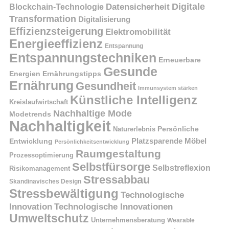
Digitale
Datensicherheit
Blockchain-Technologie
Transformation
Digitalisierung
Effizienzsteigerung
Elektromobilität
Energieeffizienz
Entspannung
Entspannungstechniken
Erneuerbare
Gesunde
Energien
Ernährungstipps
Ernährung
Gesundheit
Immunsystem stärken
Künstliche Intelligenz
Kreislaufwirtschaft
Nachhaltige Mode
Modetrends
Nachhaltigkeit
Naturerlebnis
Persönliche
Platzsparende Möbel
Entwicklung
Persönlichkeitsentwicklung
Raumgestaltung
Prozessoptimierung
Selbstfürsorge
Selbstreflexion
Risikomanagement
Stressabbau
Skandinavisches Design
Stressbewältigung
Technologische
Innovation
Technologische Innovationen
Umweltschutz
Unternehmensberatung
Wearable