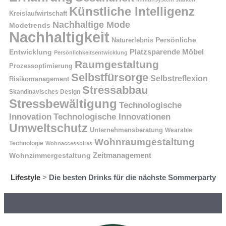
Künstliche Intelligenz
Kreislaufwirtschaft
Nachhaltige Mode
Modetrends
Nachhaltigkeit
Naturerlebnis
Persönliche
Platzsparende Möbel
Entwicklung
Persönlichkeitsentwicklung
Raumgestaltung
Prozessoptimierung
Selbstfürsorge
Selbstreflexion
Risikomanagement
Stressabbau
Skandinavisches Design
Stressbewältigung
Technologische
Innovation
Technologische Innovationen
Umweltschutz
Unternehmensberatung
Wearable
Wohnraumgestaltung
Technologie
Wohnaccessoires
Wohnzimmergestaltung
Zeitmanagement
Lifestyle
>
Die besten Drinks für die nächste Sommerparty