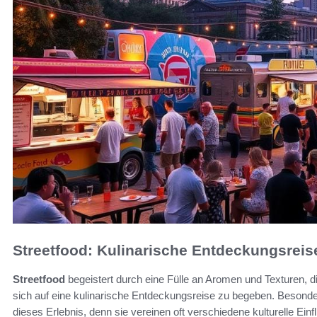
Streetfood: Kulinarische Entdeckungsreis
Streetfood
begeistert durch eine Fülle an Aromen und Texturen, 
sich auf eine kulinarische Entdeckungsreise zu begeben. Besond
dieses Erlebnis, denn sie vereinen oft verschiedene kulturelle Ei