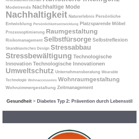
Nachhaltige Mode
Modetrends
Nachhaltigkeit
Naturerlebnis
Persönliche
Platzsparende Möbel
Entwicklung
Persönlichkeitsentwicklung
Raumgestaltung
Prozessoptimierung
Selbstfürsorge
Selbstreflexion
Risikomanagement
Stressabbau
Skandinavisches Design
Stressbewältigung
Technologische
Innovation
Technologische Innovationen
Umweltschutz
Unternehmensberatung
Wearable
Wohnraumgestaltung
Technologie
Wohnaccessoires
Wohnzimmergestaltung
Zeitmanagement
Gesundheit
>
Diabetes Typ 2: Prävention durch Lebensstil