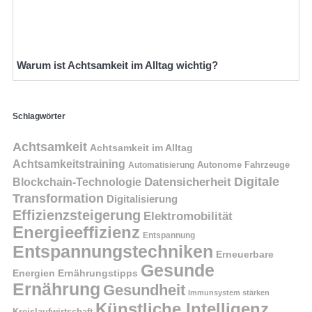
Warum ist Achtsamkeit im Alltag wichtig?
Schlagwörter
Achtsamkeit
Achtsamkeit im Alltag
Achtsamkeitstraining
Autonome Fahrzeuge
Automatisierung
Digitale
Datensicherheit
Blockchain-Technologie
Transformation
Digitalisierung
Effizienzsteigerung
Elektromobilität
Energieeffizienz
Entspannung
Entspannungstechniken
Erneuerbare
Gesunde
Energien
Ernährungstipps
Ernährung
Gesundheit
Immunsystem stärken
Künstliche Intelligenz
Kreislaufwirtschaft