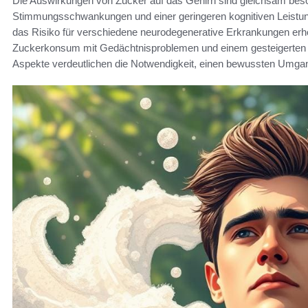
Die Auswirkungen von Zucker auf das Gehirn sind gleichsam bes
Stimmungsschwankungen und einer geringeren kognitiven Leistung
das Risiko für verschiedene neurodegenerative Erkrankungen erh
Zuckerkonsum mit Gedächtnisproblemen und einem gesteigerten R
Aspekte verdeutlichen die Notwendigkeit, einen bewussten Umgan