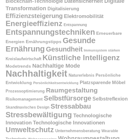
Digitale
Datensicherheit
Blockchain-Technologie
Transformation
Digitalisierung
Effizienzsteigerung
Elektromobilität
Energieeffizienz
Entspannung
Entspannungstechniken
Erneuerbare
Gesunde
Energien
Ernährungstipps
Ernährung
Gesundheit
Immunsystem stärken
Künstliche Intelligenz
Kreislaufwirtschaft
Nachhaltige Mode
Modetrends
Nachhaltigkeit
Naturerlebnis
Persönliche
Platzsparende Möbel
Entwicklung
Persönlichkeitsentwicklung
Raumgestaltung
Prozessoptimierung
Selbstfürsorge
Selbstreflexion
Risikomanagement
Stressabbau
Skandinavisches Design
Stressbewältigung
Technologische
Innovation
Technologische Innovationen
Umweltschutz
Unternehmensberatung
Wearable
Wohnraumgestaltung
Technologie
Wohnaccessoires