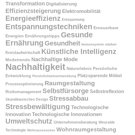
Transformation
Digitalisierung
Effizienzsteigerung
Elektromobilität
Energieeffizienz
Entspannung
Entspannungstechniken
Erneuerbare
Gesunde
Energien
Ernährungstipps
Ernährung
Gesundheit
Immunsystem stärken
Künstliche Intelligenz
Kreislaufwirtschaft
Nachhaltige Mode
Modetrends
Nachhaltigkeit
Naturerlebnis
Persönliche
Platzsparende Möbel
Entwicklung
Persönlichkeitsentwicklung
Raumgestaltung
Prozessoptimierung
Selbstfürsorge
Selbstreflexion
Risikomanagement
Stressabbau
Skandinavisches Design
Stressbewältigung
Technologische
Innovation
Technologische Innovationen
Umweltschutz
Unternehmensberatung
Wearable
Wohnraumgestaltung
Technologie
Wohnaccessoires