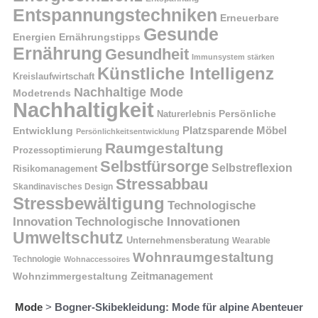
Entspannungstechniken
Erneuerbare
Gesunde
Energien
Ernährungstipps
Ernährung
Gesundheit
Immunsystem stärken
Künstliche Intelligenz
Kreislaufwirtschaft
Nachhaltige Mode
Modetrends
Nachhaltigkeit
Naturerlebnis
Persönliche
Platzsparende Möbel
Entwicklung
Persönlichkeitsentwicklung
Raumgestaltung
Prozessoptimierung
Selbstfürsorge
Selbstreflexion
Risikomanagement
Stressabbau
Skandinavisches Design
Stressbewältigung
Technologische
Innovation
Technologische Innovationen
Umweltschutz
Unternehmensberatung
Wearable
Wohnraumgestaltung
Technologie
Wohnaccessoires
Wohnzimmergestaltung
Zeitmanagement
Mode
>
Bogner-Skibekleidung: Mode für alpine Abenteuer