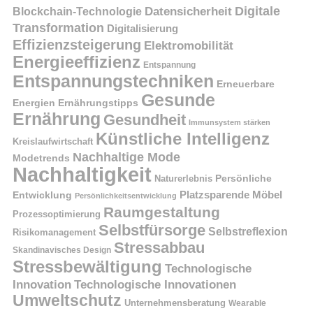
Digitale
Datensicherheit
Blockchain-Technologie
Transformation
Digitalisierung
Effizienzsteigerung
Elektromobilität
Energieeffizienz
Entspannung
Entspannungstechniken
Erneuerbare
Gesunde
Energien
Ernährungstipps
Ernährung
Gesundheit
Immunsystem stärken
Künstliche Intelligenz
Kreislaufwirtschaft
Nachhaltige Mode
Modetrends
Nachhaltigkeit
Naturerlebnis
Persönliche
Platzsparende Möbel
Entwicklung
Persönlichkeitsentwicklung
Raumgestaltung
Prozessoptimierung
Selbstfürsorge
Selbstreflexion
Risikomanagement
Stressabbau
Skandinavisches Design
Stressbewältigung
Technologische
Innovation
Technologische Innovationen
Umweltschutz
Unternehmensberatung
Wearable